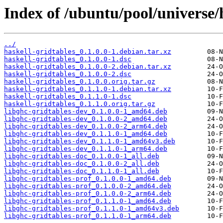
Index of /ubuntu/pool/universe/h
../
haskell-gridtables_0.1.0.0-1.debian.tar.xz
haskell-gridtables_0.1.0.0-1.dsc
haskell-gridtables_0.1.0.0-2.debian.tar.xz
haskell-gridtables_0.1.0.0-2.dsc
haskell-gridtables_0.1.0.0.orig.tar.gz
haskell-gridtables_0.1.1.0-1.debian.tar.xz
haskell-gridtables_0.1.1.0-1.dsc
haskell-gridtables_0.1.1.0.orig.tar.gz
libghc-gridtables-dev_0.1.0.0-1_amd64.deb
libghc-gridtables-dev_0.1.0.0-2_amd64.deb
libghc-gridtables-dev_0.1.0.0-2_arm64.deb
libghc-gridtables-dev_0.1.1.0-1_amd64.deb
libghc-gridtables-dev_0.1.1.0-1_amd64v3.deb
libghc-gridtables-dev_0.1.1.0-1_arm64.deb
libghc-gridtables-doc_0.1.0.0-1_all.deb
libghc-gridtables-doc_0.1.0.0-2_all.deb
libghc-gridtables-doc_0.1.1.0-1_all.deb
libghc-gridtables-prof_0.1.0.0-1_amd64.deb
libghc-gridtables-prof_0.1.0.0-2_amd64.deb
libghc-gridtables-prof_0.1.0.0-2_arm64.deb
libghc-gridtables-prof_0.1.1.0-1_amd64.deb
libghc-gridtables-prof_0.1.1.0-1_amd64v3.deb
libghc-gridtables-prof_0.1.1.0-1_arm64.deb