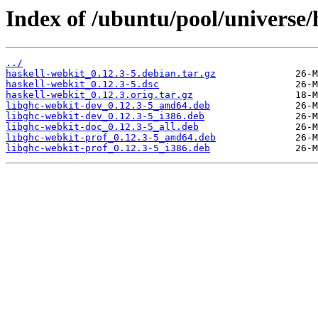
Index of /ubuntu/pool/universe/
../
haskell-webkit_0.12.3-5.debian.tar.gz
haskell-webkit_0.12.3-5.dsc
haskell-webkit_0.12.3.orig.tar.gz
libghc-webkit-dev_0.12.3-5_amd64.deb
libghc-webkit-dev_0.12.3-5_i386.deb
libghc-webkit-doc_0.12.3-5_all.deb
libghc-webkit-prof_0.12.3-5_amd64.deb
libghc-webkit-prof_0.12.3-5_i386.deb